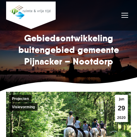
Gebiedsontwikkeling
buitengebied gemeente
Pijnacker – Nootdorp
Projecten
jun
29
Visievorming
2020