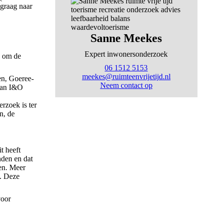
graag naar
Sanne Meekes
Expert inwonersonderzoek
n om de
06 1512 5153
meekes@ruimteenvrijetijd.nl
en, Goeree-
Neem contact op
 van I&O
rzoek is ter
n, de
t heeft
nden en dat
ien. Meer
e. Deze
voor