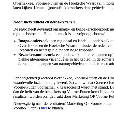
Overflakkee, Voorne-Putten en de Hoeksche Waard) zijn moge
laten kijken. Kennen (potentiële) bezoekers deze gebieden eige
Naamsbekendheid en bezoekredenen
De regio heeft gevraagd om imago- en bezoekersonderzoek met
regio te bezoeken. Het onderzoek is als volgt opgebouwd:
Imago-onderzoek
: een regionaal en landelijk onderzoek
Overflakkee en de Hoeksche Waard, inclusief de reden van 
Research en heeft geleid tot een hoge response.
Bezoekersonderzoek
: een onderzoek onder recreanten op
plekke afgenomen via enquêtes in het gebied. In de zomer e
dorpen, de ingangen van natuurgebieden en andere recreati
Per deelgebied (Goeree-Overflakkee, Voorne-Putten en de Hoek
waardevolle inzichten opgeleverd. Zo zien we dat Goeree-Over
Voorne-Putten voornamelijk geassocieerd wordt met strand, Bri
dan de helft van de bezoekers op Voorne-Putten komt bijvoorbe
resultaten worden o.a. gebruikt door Marketing OP Voorne-Put
Nieuwsgierig naar de resultaten? Marketing OP Voorne-Putten
Voorne-Putten is
hier
te vinden.