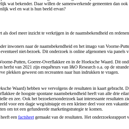
lijk wat bekender. Daar willen de samenwerkende gemeenten dan ook 
nlijk wel en wat is hun beeld ervan?
 als doel meer inzicht te verkrijgen in de naamsbekendheid en redene
 onder inwoners naar de naamsbekendheid en het imago van Voorne-Putt
eventueel niet-bezoek. Dit onderzoek is online afgenomen via panels
 Voorne-Putten, Goeree-Overflakkee en in de Hoeksche Waard. Dit onde
n herfst van 2021 zijn enquêteurs van I&O Research o.a. op de strande
eve plekken geweest om recreanten naar hun indrukken te vragen.
sche Waard) hebben we vervolgens de resultaten in kaart gebracht. Di
flakkee de hoogste spontane naamsbekendheid heeft van alle drie eila
elle en zee. Ook het bezoekersonderzoek laat interessante resultaten z
eld voor een dagje weg/uitstapje en een kleiner deel voor een vakanti
ten om tot een gefundeerde marketingstrategie te komen.
 heeft een
factsheet
gemaakt van de resultaten. Het onderzoeksrapport 