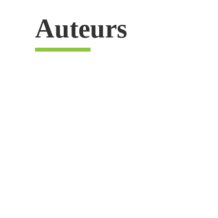
Auteurs
Jan Jaap Thijs
Senior adviseur & p
Betrokken, relatiegedre
E-
Linkedin
mail
Neem contact op