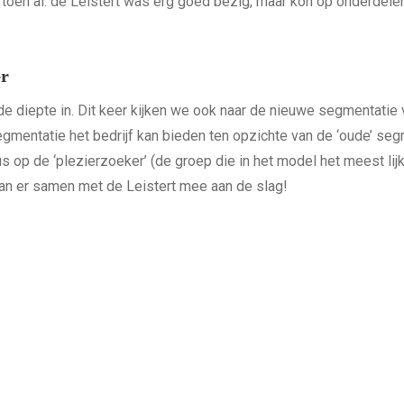
 toen al: de Leistert was erg goed bezig, maar kon op onderdele
er
 diepte in. Dit keer kijken we ook naar de nieuwe segmentatie 
gmentatie het bedrijf kan bieden ten opzichte van de ‘oude’ seg
 op de ‘plezierzoeker’ (de groep die in het model het meest lijk
aan er samen met de Leistert mee aan de slag!