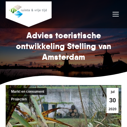
Advies toeristische
ontwikkeling Stelling van
Amsterdam
Markt en consument
jul
30
Projecten
2020