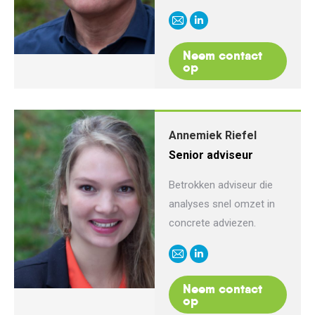
E-
Linkedin
mail
Neem contact
op
Annemiek Riefel
Senior adviseur
Betrokken adviseur die
analyses snel omzet in
concrete adviezen.
E-
Linkedin
mail
Neem contact
op