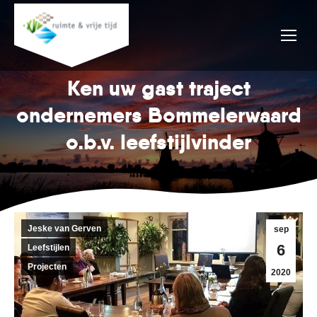
Ken uw gast traject
ondernemers Bommelerwaard
o.b.v. leefstijlvinder
Jeske van Gerven
sep
6
Leefstijlen
Projecten
2020