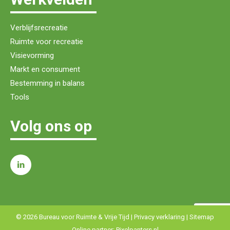
Verblijfsrecreatie
Ruimte voor recreatie
Visievorming
Markt en consument
Bestemming in balans
Tools
Volg ons op
© 2026 Bureau voor Ruimte & Vrije Tijd |
Privacy verklaring
|
Sitemap
Online partner:
Pixelpanters.nl