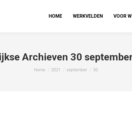
HOME
WERKVELDEN
VOOR W
ijkse Archieven
30 septembe
Je bent hier:
Home
2021
september
30