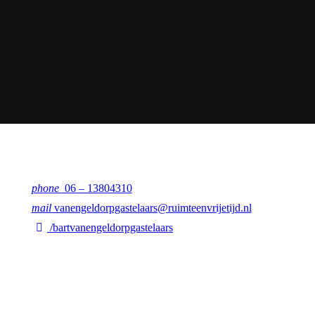
phone
06 – 13804310
mail
vanengeldorpgastelaars@ruimteenvrijetijd.nl
/bartvanengeldorpgastelaars