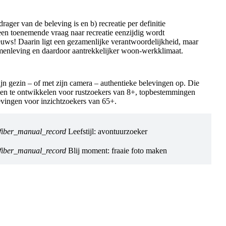
drager van de beleving is en b) recreatie per definitie
een toenemende vraag naar recreatie eenzijdig wordt
euws! Daarin ligt een gezamenlijke verantwoordelijkheid, maar
menleving en daardoor aantrekkelijker woon-werkklimaat.
zijn gezin – of met zijn camera – authentieke belevingen op. Die
gen te ontwikkelen voor rustzoekers van 8+, topbestemmingen
evingen voor inzichtzoekers van 65+.
fiber_manual_record
Leefstijl: avontuurzoeker
fiber_manual_record
Blij moment: fraaie foto maken