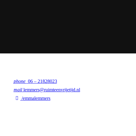
phone
06 – 21828023
mail
lemmers@ruimteenvrijetijd.nl
/emmalemmers