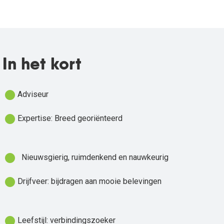
In het kort
fiber_manual_record
Adviseur
fiber_manual_record
Expertise: Breed georiënteerd
fiber_manual_record
Nieuwsgierig, ruimdenkend en nauwkeurig
fiber_manual_record
Drijfveer: bijdragen aan mooie belevingen
fiber_manual_record
Leefstijl: verbindingszoeker