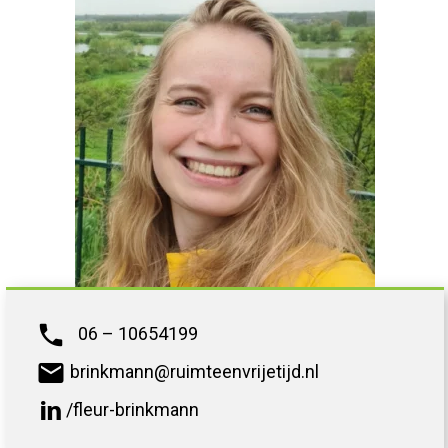
phone
06 – 10654199
mail
brinkmann@ruimteenvrijetijd.nl
/fleur-brinkmann