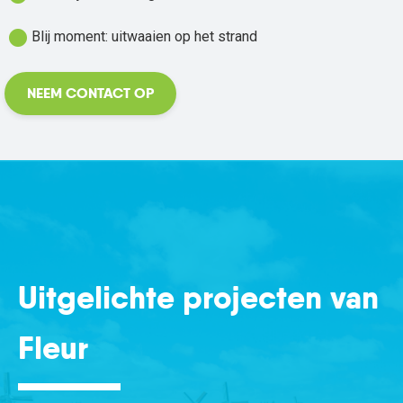
fiber_manual_record
Blij moment: uitwaaien op het strand
NEEM CONTACT OP
Uitgelichte projecten van
Fleur