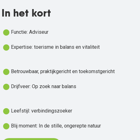
In het kort
fiber_manual_record
Functie: Adviseur
fiber_manual_record
Expertise: toerisme in balans en vitaliteit
fiber_manual_record
Betrouwbaar, praktijkgericht en toekomstgericht
fiber_manual_record
Drijfveer: Op zoek naar balans
fiber_manual_record
Leefstijl: verbindingszoeker
fiber_manual_record
Blij moment: In de stille, ongerepte natuur