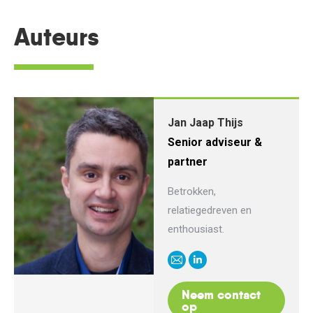
Auteurs
Jan Jaap Thijs
Senior adviseur &
partner
Betrokken,
relatiegedreven en
enthousiast.
E-
Linkedin
mail
Neem contact
op