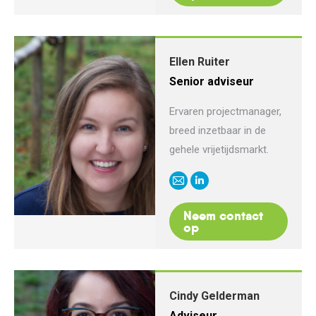
Ellen Ruiter
Senior adviseur
Ervaren projectmanager,
breed inzetbaar in de
gehele vrijetijdsmarkt.
E-
Linkedin
mail
Neem contact
op
Cindy Gelderman
Adviseur