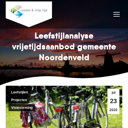
Leefstijlanalyse
vrijetijdsaanbod gemeente
Noordenveld
Leefstijlen
jul
23
Projecten
Visievorming
2020