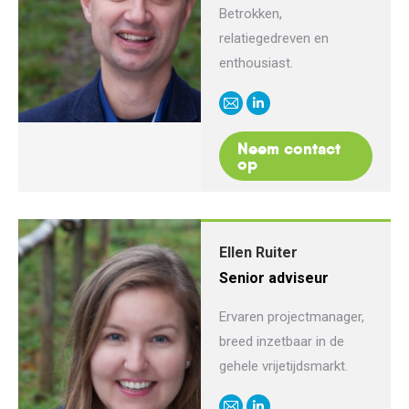
Betrokken,
relatiegedreven en
enthousiast.
E-
Linkedin
mail
Neem contact
op
Ellen Ruiter
Senior adviseur
Ervaren projectmanager,
breed inzetbaar in de
gehele vrijetijdsmarkt.