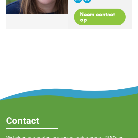
E-
Linkedin
mail
Neem contact
op
Contact
Wij helpen gemeenten, provincies, ondernemers, DMO’s en