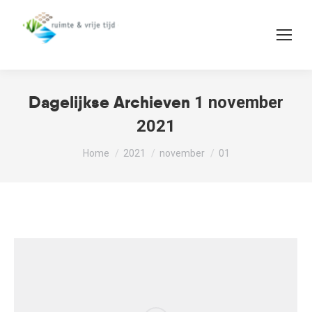
Dagelijkse Archieven
1 november
2021
Je bent hier:
Home
2021
november
01