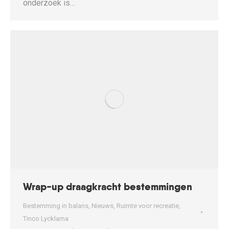
onderzoek is…
Wrap-up draagkracht bestemmingen
Bestemming in balans
,
Nieuws
,
Ruimte voor recreatie
,
Tinco Lycklama