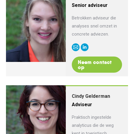
Senior adviseur
Betrokken adviseur die
analyses snel omzet in
concrete adviezen.
E-
Linkedin
mail
Neem contact
op
Cindy Gelderman
Adviseur
Praktisch ingestelde
analyticus die de weg
kent in toeristisch