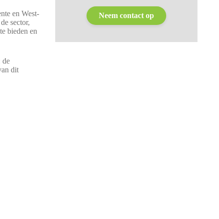
ente en West-
Neem contact op
 de sector,
te bieden en
: de
van dit