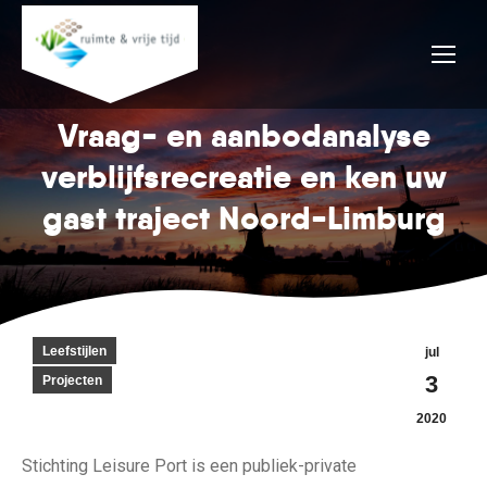
Vraag- en aanbodanalyse
verblijfsrecreatie en ken uw
gast traject Noord-Limburg
Leefstijlen
jul
3
Projecten
2020
Stichting Leisure Port is een publiek-private