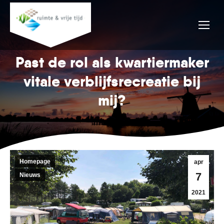
Past de rol als kwartiermaker
vitale verblijfsrecreatie bij
mij?
Homepage
apr
7
Nieuws
2021