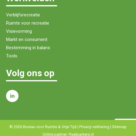
Verblijfsrecreatie
Ruimte voor recreatie
Visievorming
Markt en consument
Bestemming in balans
Tools
Volg ons op
© 2026 Bureau voor Ruimte & Vrije Tijd |
Privacy verklaring
|
Sitemap
Online partner:
Pixelpanters.nl