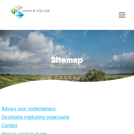
Sitemap
Je bent hier:
Advies voor ondernemers
Destinatie marketing organisatie
Contact
Horeca vraag test aan