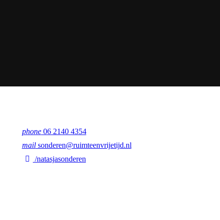
phone
06 2140 4354
mail
sonderen@ruimteenvrijetijd.nl
/natasjasonderen