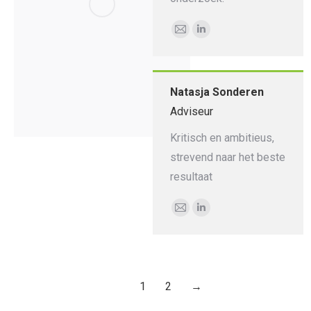
E-
Linkedin
mail
Natasja Sonderen
Adviseur
Kritisch en ambitieus,
strevend naar het beste
resultaat
E-
Linkedin
mail
1
2
→