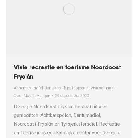
Visie recreatie en toerisme Noordoost
Fryslân
Annemiek Riefel
,
Jan Jaap Thijs
,
Projecten
,
Visievorming
Door
Martijn Huijgen
29 september 2020
De regio Noordoost Fryslân bestaat uit vier
gemeenten: Achtkarspelen, Dantumadiel,
Noardeast Fryslân en Tytsjerksteradiel. Recreatie
en Toerisme is een kansrijke sector voor de regio