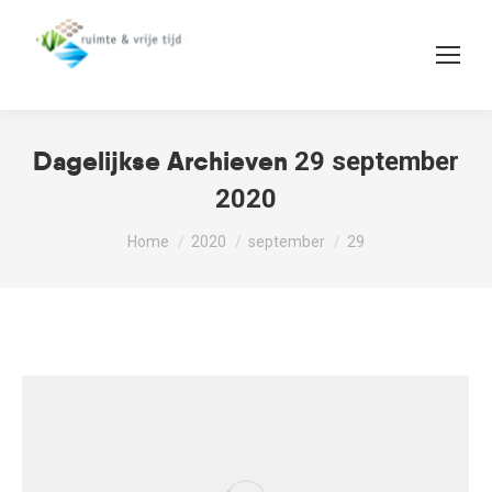
Dagelijkse Archieven
29 september
2020
Je bent hier:
Home
2020
september
29