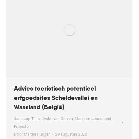
Advies toeristisch potentieel
erfgoedsites Scheldevallei en
Waasland (België)
Jan Jaap Thijs
,
Jeske van Gerven
,
Markt en consument
,
Projecten
Door
Martijn Huijgen
29 augustus 2020