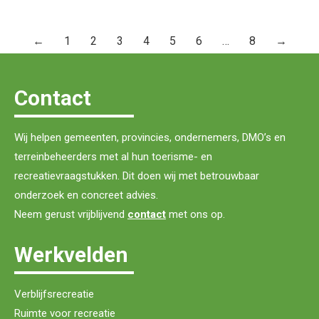
←
1
2
3
4
5
6
…
8
→
Contact
Wij helpen gemeenten, provincies, ondernemers, DMO’s en
terreinbeheerders met al hun toerisme- en
recreatievraagstukken. Dit doen wij met betrouwbaar
onderzoek en concreet advies.
Neem gerust vrijblijvend
contact
met ons op.
Werkvelden
Verblijfsrecreatie
Ruimte voor recreatie