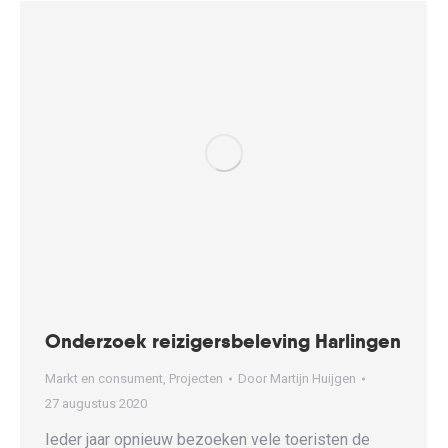
Onderzoek reizigersbeleving Harlingen
Markt en consument
,
Projecten
Door
Martijn Huijgen
27 augustus 2020
Ieder jaar opnieuw bezoeken vele toeristen de