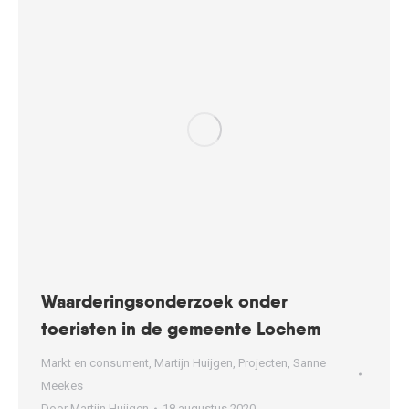
Waarderingsonderzoek onder
toeristen in de gemeente Lochem
Markt en consument
,
Martijn Huijgen
,
Projecten
,
Sanne
Meekes
Door
Martijn Huijgen
18 augustus 2020