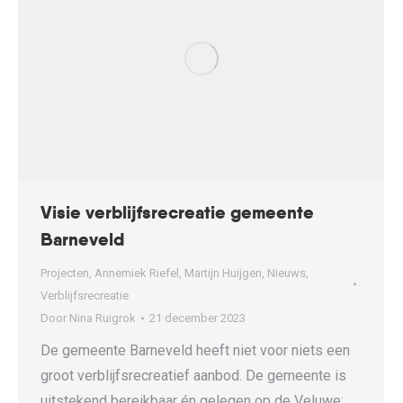
Visie verblijfsrecreatie gemeente
Barneveld
Projecten
,
Annemiek Riefel
,
Martijn Huijgen
,
Nieuws
,
Verblijfsrecreatie
Door
Nina Ruigrok
21 december 2023
De gemeente Barneveld heeft niet voor niets een
groot verblijfsrecreatief aanbod. De gemeente is
uitstekend bereikbaar én gelegen op de Veluwe;