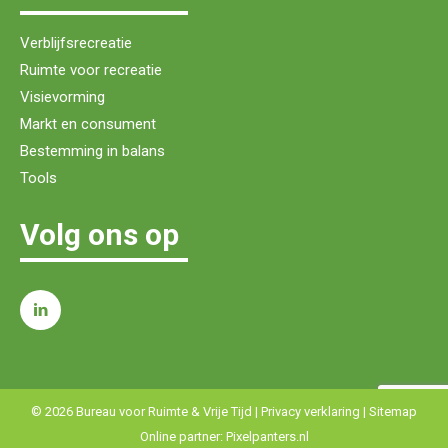
Verblijfsrecreatie
Ruimte voor recreatie
Visievorming
Markt en consument
Bestemming in balans
Tools
Volg ons op
© 2026 Bureau voor Ruimte & Vrije Tijd |
Privacy verklaring
|
Sitemap
Online partner:
Pixelpanters.nl