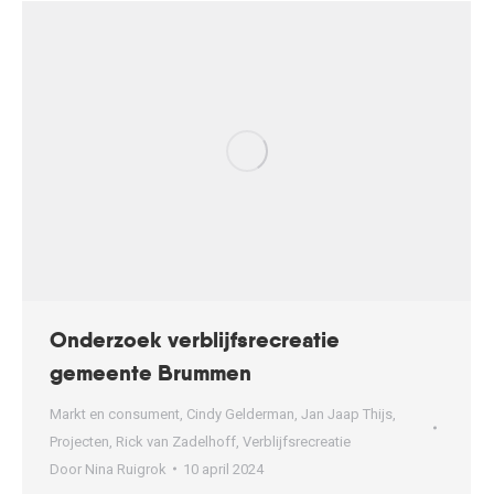
Onderzoek verblijfsrecreatie
gemeente Brummen
Markt en consument
,
Cindy Gelderman
,
Jan Jaap Thijs
,
Projecten
,
Rick van Zadelhoff
,
Verblijfsrecreatie
Door
Nina Ruigrok
10 april 2024