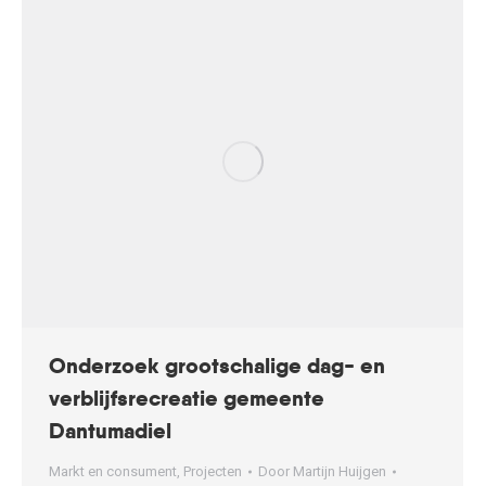
Onderzoek grootschalige dag- en
verblijfsrecreatie gemeente
Dantumadiel
Markt en consument
,
Projecten
Door
Martijn Huijgen