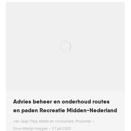
Advies beheer en onderhoud routes
en paden Recreatie Midden-Nederland
Jan Jaap Thijs
,
Markt en consument
,
Projecten
Door
Martijn Huijgen
27 juli 2020