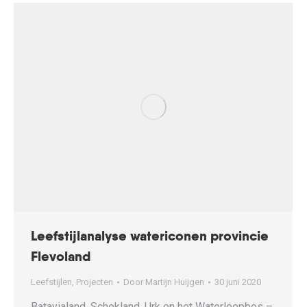
Leefstijlanalyse watericonen provincie
Flevoland
Leefstijlen
,
Projecten
Door
Martijn Huijgen
30 juni 2020
Batavialand, Schokland, Urk en het Waterloopbos –