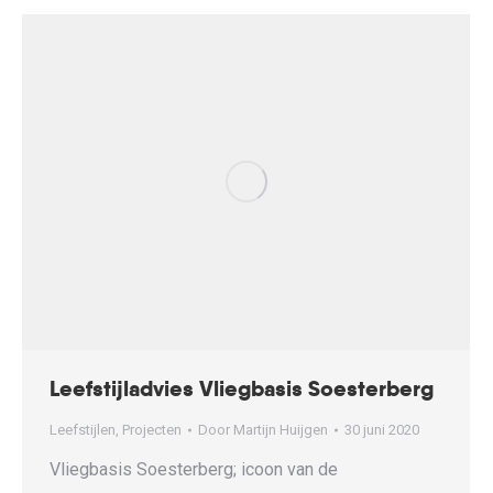
Leefstijladvies Vliegbasis Soesterberg
Leefstijlen
,
Projecten
Door
Martijn Huijgen
30 juni 2020
Vliegbasis Soesterberg; icoon van de