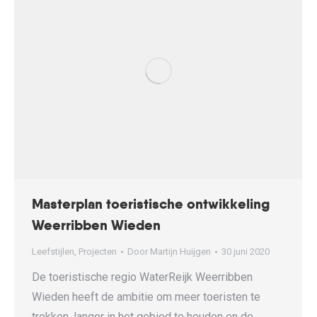
Masterplan toeristische ontwikkeling
Weerribben Wieden
Leefstijlen
,
Projecten
Door
Martijn Huijgen
30 juni 2020
De toeristische regio WaterReijk Weerribben
Wieden heeft de ambitie om meer toeristen te
trekken, langer in het gebied te houden en de