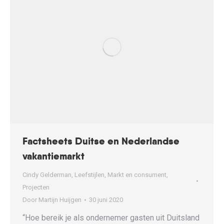
Factsheets Duitse en Nederlandse
vakantiemarkt
Cindy Gelderman
,
Leefstijlen
,
Markt en consument
,
Projecten
Door
Martijn Huijgen
30 juni 2020
“Hoe bereik je als ondernemer gasten uit Duitsland