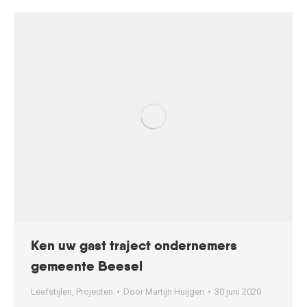
Ken uw gast traject ondernemers
gemeente Beesel
Leefstijlen
,
Projecten
Door
Martijn Huijgen
30 juni 2020