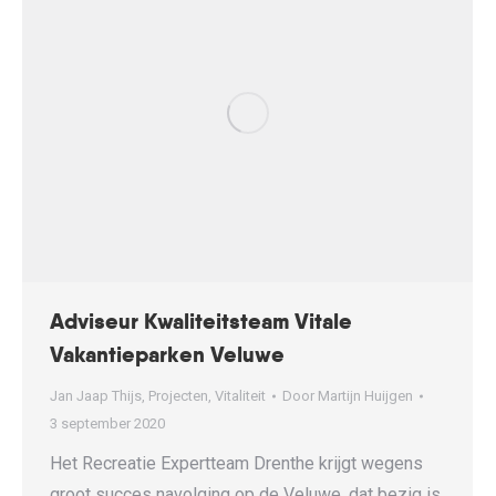
Adviseur Kwaliteitsteam Vitale
Vakantieparken Veluwe
Jan Jaap Thijs
,
Projecten
,
Vitaliteit
Door
Martijn Huijgen
3 september 2020
Het Recreatie Expertteam Drenthe krijgt wegens
groot succes navolging op de Veluwe, dat bezig is